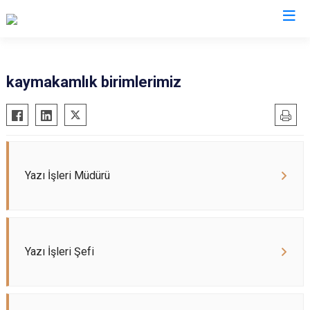
Kocaeli
kaymakamlık birimlerimiz
Gebze
Başiskele
Gölcük
Darıca
Kandıra
Çayırova
Karamürsel
Dilovası
Yazı İşleri Müdürü
Körfez
İzmit
Derince
Kartepe
Yazı İşleri Şefi