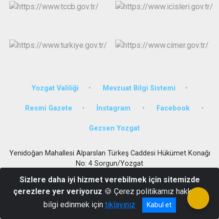
Yozgat Valiliği
Mevzuat Bilgi Sistemi
Resmi Gazete
İnstagram
Facebook
Gezsen Yozgat
Yenidoğan Mahallesi Alparslan Türkeş Caddesi Hükümet Konağı
No: 4 Sorgun/Yozgat
0 (354) 415 10 10 - 415 55 61 - 415 21 39 Fax :0 (354) 415 21 38
Sizlere daha iyi hizmet verebilmek için sitemizde
çerezlere yer veriyoruz
🍪 Çerez politikamız hakkında
bilgi edinmek için
tıklayınız
Kabul et