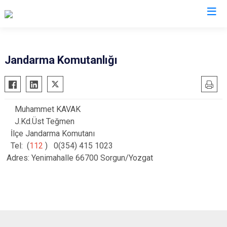
Kocaeli
Jandarma Komutanlığı
Gebze
Başiskele
Gölcük
Darıca
Muhammet KAVAK
Kandıra
Çayırova
J.Kd.Üst Teğmen
Karamürsel
Dilovası
İlçe Jandarma Komutanı
Körfez
İzmit
Tel: (
112
) 0(354) 415 1023
Adres: Yenimahalle 66700 Sorgun/Yozgat
Derince
Kartepe