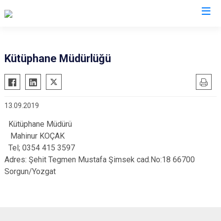
Kocaeli
Kütüphane Müdürlüğü
Gebze
Başiskele
Gölcük
Darıca
13.09.2019
Kandıra
Çayırova
Karamürsel
Dilovası
Kütüphane Müdürü
Mahinur KOÇAK
Körfez
İzmit
Tel; 0354 415 3597
Derince
Kartepe
Adres: Şehit Tegmen Mustafa Şimsek cad.No:18 66700
Sorgun/Yozgat