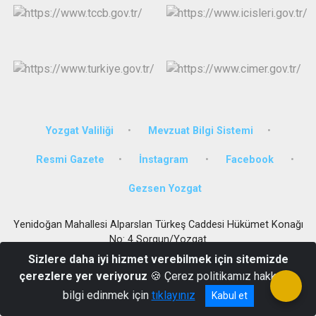
Yozgat Valiliği
Mevzuat Bilgi Sistemi
Resmi Gazete
İnstagram
Facebook
Gezsen Yozgat
Yenidoğan Mahallesi Alparslan Türkeş Caddesi Hükümet Konağı
No: 4 Sorgun/Yozgat
Sizlere daha iyi hizmet verebilmek için sitemizde
0 (354) 415 10 10 - 415 55 61 - 415 21 39 Fax :0 (354) 415 21 38
çerezlere yer veriyoruz
🍪 Çerez politikamız hakkında
bilgi edinmek için
tıklayınız
Kabul et