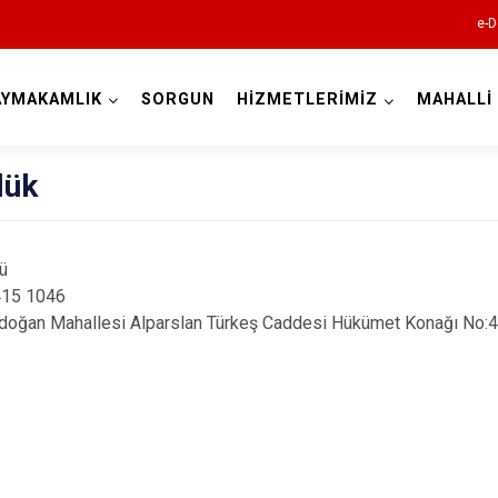
e-D
AYMAKAMLIK
SORGUN
HİZMETLERİMİZ
MAHALLİ
Kocaeli
lük
sü
 415 1046
doğan Mahallesi Alparslan Türkeş Caddesi Hükümet Konağı No:
Gebze
Gölcük
Kandıra
Karamürsel