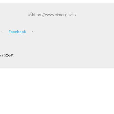
İzmit
Kartepe
Facebook
n/Yozgat