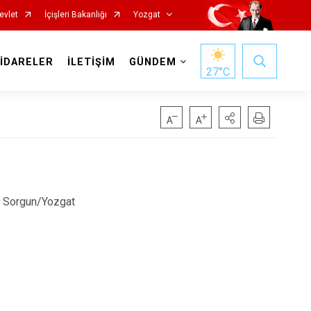
evlet
İçişleri Bakanlığı
Yozgat
 İDARELER
İLETİŞİM
GÜNDEM
27
°C
4 Sorgun/Yozgat
Başiskele
Darıca
Çayırova
Dilovası