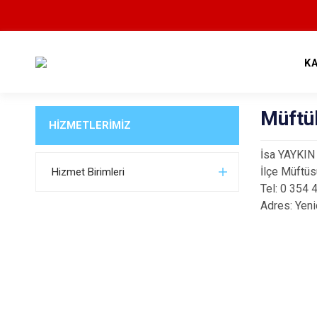
K
Müftü
HİZMETLERİMİZ
İsa YAYKIN
İlçe Müftü
Hizmet Birimleri
Tel: 0 354
Adres:
Yeni