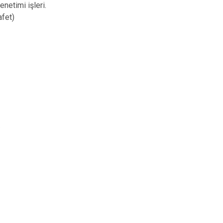
enetimi işleri.
İzmit
afet)
Kartepe
.