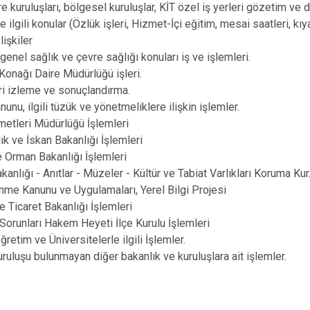
e kuruluşları, bölgesel kuruluşlar, KİT özel iş yerleri gözetim ve d
Körfez
 ilgili konular (Özlük işleri, Hizmet-İçi eğitim, mesai saatleri, kıy
Derince
lişkiler
 genel sağlık ve çevre sağlığı konuları iş ve işlemleri.
onağı Daire Müdürlüğü işleri.
ri izleme ve sonuçlandırma.
unu, ilgili tüzük ve yönetmeliklere ilişkin işlemler.
etleri Müdürlüğü İşlemleri
lık ve İskan Bakanlığı İşlemleri
 Orman Bakanlığı İşlemleri
kanlığı - Anıtlar - Müzeler - Kültür ve Tabiat Varlıkları Koruma Kur
inme Kanunu ve Uygulamaları, Yerel Bilgi Projesi
e Ticaret Bakanlığı İşlemleri
 Sorunları Hakem Heyeti İlçe Kurulu İşlemleri
retim ve Üniversitelerle ilgili İşlemler.
uruluşu bulunmayan diğer bakanlık ve kuruluşlara ait işlemler.