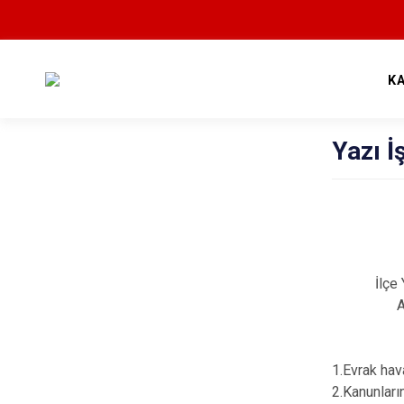
K
Yazı İ
İlçe Yazı
Ahmet
1.Evrak hav
2.Kanunların