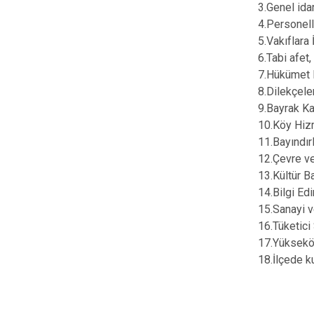
3.Genel idar
4.Personelle
5.Vakıflara İ
6.Tabi afet,
7.Hükümet K
8.Dilekçele
9.Bayrak Kan
10.Köy Hizm
11.Bayındır
12.Çevre ve
13.Kültür Ba
14.Bilgi Ed
15.Sanayi v
16.Tüketici
17.Yükseköğ
18.İlçede k