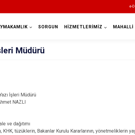
e-D
AYMAKAMLIK
SORGUN
HİZMETLERİMİZ
MAHALLİ
Kocaeli
şleri Müdürü
 İşleri Müdürü
Gebze
 NAZLI
Gölcük
Kandıra
ale ve dağıtımı
Karamürsel
, KHK, tüzüklerin, Bakanlar Kurulu Kararlarının, yönetmeliklerin yayı