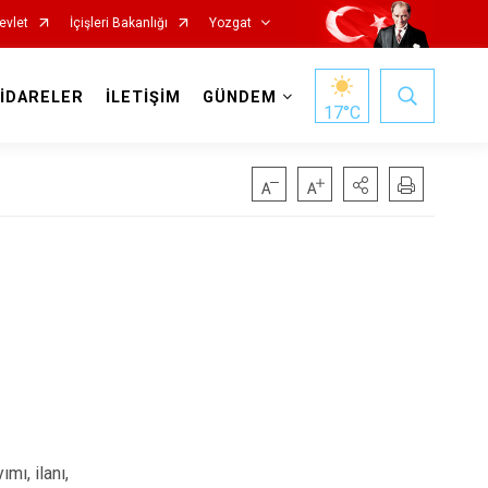
evlet
İçişleri Bakanlığı
Yozgat
 İDARELER
İLETİŞİM
GÜNDEM
17
°C
Başiskele
Darıca
Çayırova
Dilovası
mı, ilanı,