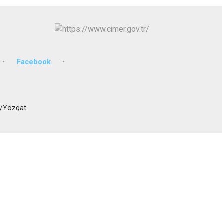
İzmit
Kartepe
Facebook
n/Yozgat