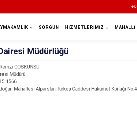
e-D
AYMAKAMLIK
SORGUN
HİZMETLERİMİZ
MAHALLİ
Kocaeli
Dairesi Müdürlüğü
 Remzi COSKUNSU
resi Müdürü
415 1566
doğan Mahallesi Alparslan Türkeş Caddesi Hükümet Konağı No:
Gebze
Gölcük
Kandıra
Karamürsel