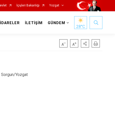
evlet
İçişleri Bakanlığı
Yozgat
 İDARELER
İLETİŞİM
GÜNDEM
28
°C
4 Sorgun/Yozgat
Başiskele
Darıca
Çayırova
Dilovası