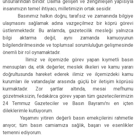
unsurlarından biridir. Daima gelişen ve zenginleşen yapısıyla
insanımızın temel ihtiyacı, milletimizin ortak sesidir.
Basınımız halkın doğru, tarafsız ve zamanında bilgiye
ulaşmasını sağlamak adına vazgeçilmez bir köprü görevi
üstlenmektedir. Bu anlamda, gazetecilik mesleği yalnızca
bilgi aktarma değil; aynı zamanda kamuoyunun
bilgilendirilmesinde ve toplumsal sorumluluğun gelişmesinde
önemli bir rol oynamaktadır.
İlimiz ve ilçemizde görev yapan kıymetli basın
mensupları da; etik değerler, meslek ilkeleri ve kamu yararı
doğrultusunda hareket ederek ilimiz ve ilçemizdeki kamu
kurumları ile vatandaşlar arasında güçlü bir iletişim köprüsü
kurmaktadır. Zor şartlar altında, mesai mefhumu
gözetmeksizin, fedakârca görev yapan tüm gazetecilerimizin
24 Temmuz Gazeteciler ve Basın Bayramı'nı en içten
dileklerimle kutluyorum.
Yaşamını yitiren değerli basın emekçilerini rahmetle
anıyor; tüm basın camiamıza sağlık, başarı ve esenlikler
temenni ediyorum.