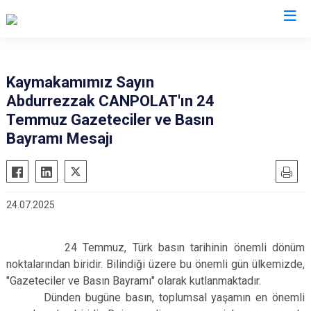
Kocaeli
Kaymakamımız Sayın
Abdurrezzak CANPOLAT'ın 24
Gebze
Başiskele
Temmuz Gazeteciler ve Basın
Gölcük
Darıca
Bayramı Mesajı
Kandıra
Çayırova
Karamürsel
Dilovası
Körfez
İzmit
24.07.2025
Derince
Kartepe
24 Temmuz, Türk basın tarihinin önemli dönüm
noktalarından biridir. Bilindiği üzere bu önemli gün ülkemizde,
"Gazeteciler ve Basın Bayramı" olarak kutlanmaktadır.
Dünden bugüne basın, toplumsal yaşamın en önemli